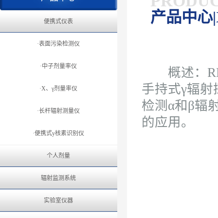
PRODU
产品中心|
便携式仪表
·表面污染检测仪
·中子剂量率仪
概述：RDS
手持式γ辐射
·X、γ剂量率仪
检测α和β辐
·长杆辐射测量仪
的应用。
·便携式y核素识别仪
个人剂量
辐射监测系统
实验室仪器