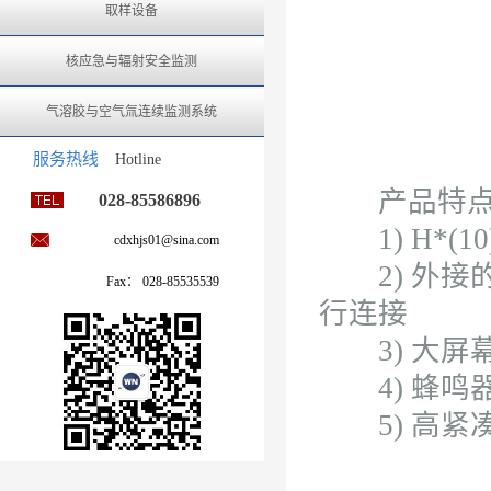
取样设备
核应急与辐射安全监测
气溶胶与空气氚连续监测系统
服务热线
Hotline
产品特
028-85586896
1) H*(1
cdxhjs01@sina.com
2) 外接的al
Fax： 028-85535539
行连接
3) 大屏
4) 蜂鸣
5) 高紧凑