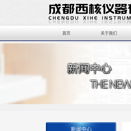
首页
关于我们
新闻中心