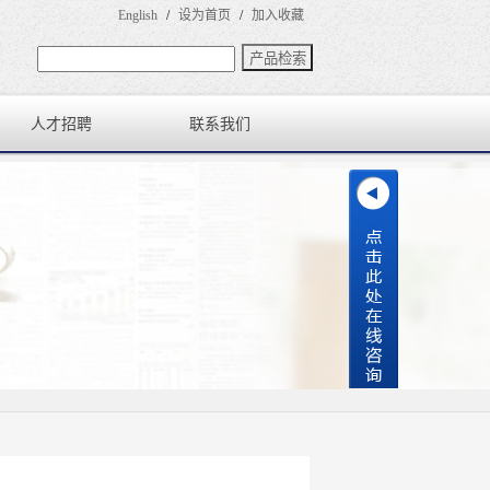
English
/
设为首页
/
加入收藏
人才招聘
联系我们