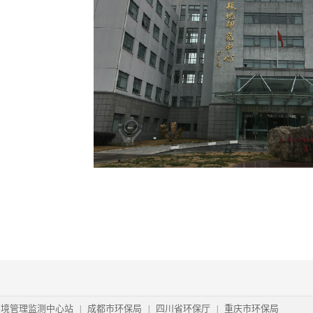
环境管理监测中心站
成都市环保局
四川省环保厅
重庆市环保局
|
|
|