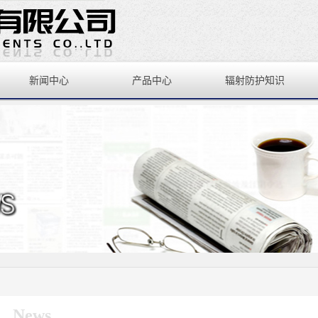
新闻中心
产品中心
辐射防护知识
News