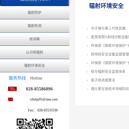
辐射环境安全
辐射防护
辐射检测
中子弹与第三代核武器
医用常规X射线诊断设备
核词典
环保部《国家环境保护“
认识核辐射
民用核安全设备监督管理
环保部《国家环境保护“
辐射环境安全
核与辐射安全监管体系
服务热线
Hotline
氡子体浓度算法
028-85586896
锂元素在核技术领域的应
利用Origin软件对氡
cdxhjs01@sina.com
核安全辐射环境国内现状
Fax： 028-85535539
辐射环境