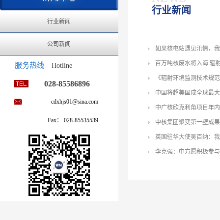
行业新闻
行业新闻
公司新闻
如果核电站遇见汛情，我
百万吨核废水将入海 辐
服务热线
Hotline
《辐射环境监测技术规范
028-85586896
中国将超美国成全球最大
cdxhjs01@sina.com
中广核欣克利角项目年内
Fax： 028-85535539
中核集团聚变第一壁成果
英国驻华大使吴百纳：我
李克强：中方愿积极参与
西屋公司的革新型铅冷快
美国“牵手”伊朗改装反应
核电“走出去”突入拉美 
娓娓道来中国核电“闯世