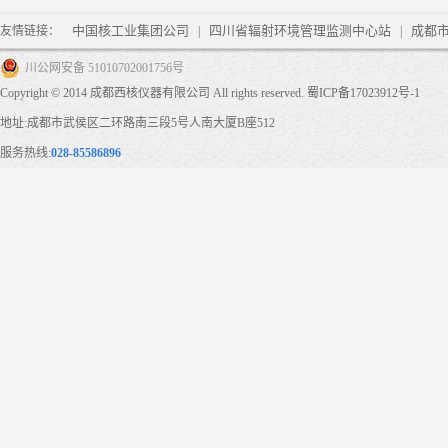
法国总统奥朗德：欢迎中
中国核工业集团公司
四川省辐射环境管理监测中心站
成都
友情链接：
|
|
中国建三代核电世界首堆
川公网安备 51010702001756号
中子发生器工作原理
Copyright © 2014 成都西核仪器有限公司 All rights reserved.
蜀ICP备17023912号-1
液闪法测量水中氚放射性
地址:成都市武侯区二环路南三段5号人南大厦B座512
核辐射可控可利用
服务热线:
028-85586896
核危机“催化”辐射检测
揭秘仪器仪表行业未来市
市场辐射监测仪器仪表